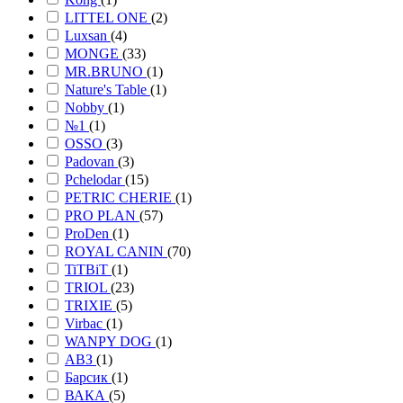
LITTEL ONE
(2)
Luxsan
(4)
MONGE
(33)
MR.BRUNO
(1)
Nature's Table
(1)
Nobby
(1)
№1
(1)
OSSO
(3)
Padovan
(3)
Pchelodar
(15)
PETRIC CHERIE
(1)
PRO PLAN
(57)
ProDen
(1)
ROYAL CANIN
(70)
TiTBiT
(1)
TRIOL
(23)
TRIXIE
(5)
Virbac
(1)
WANPY DOG
(1)
АВЗ
(1)
Барсик
(1)
ВАКА
(5)