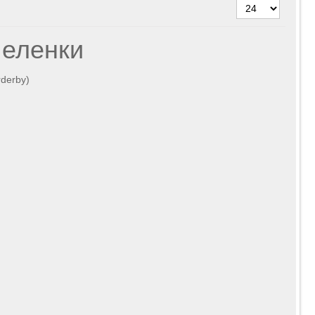
пеленки
rderby)