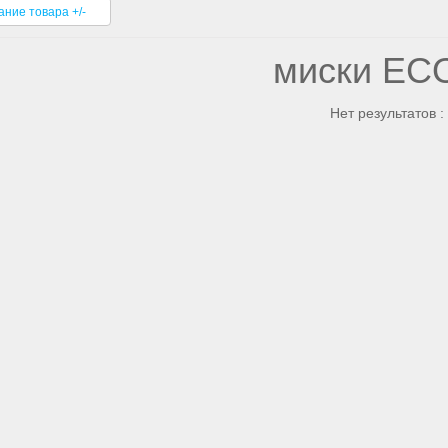
ание товара +/-
миски EC
Нет результатов : 