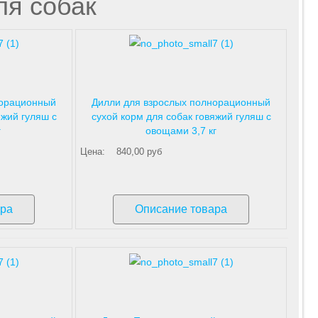
ля собак
норационный
Дилли для взрослых полнорационный
яжий гуляш с
сухой корм для собак говяжий гуляш с
г
овощами 3,7 кг
Цена:
840,00 руб
ара
Описание товара