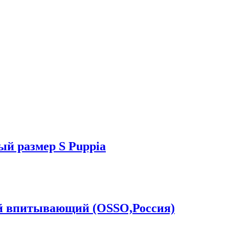
ый размер S Puppia
впитывающий (OSSO,Россия)