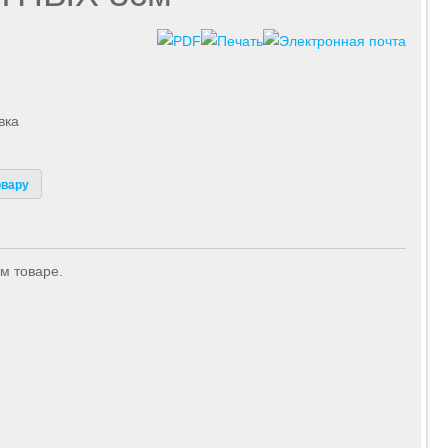
вка
овару
м товаре.