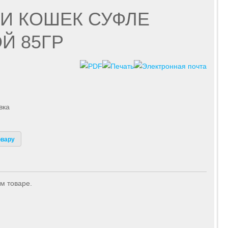
И КОШЕК СУФЛЕ
Й 85ГР
вка
овару
м товаре.