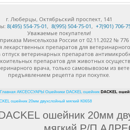
г. Люберцы, Октябрьский проспект, 141
ны:
8(495) 554-75-01
,
8(995) 504-75-01
,
+7(901) 706-7
Уважаемые покупатели!
приказа Минсельхоза России от 02.11.2022 № 77
я лекарственных препаратов для ветеринарного 
да отпуск ветеринарных препаратов антимикроб
коительных препаратов для животных осуществ
еринарного врача, только самовывозом из вет
предъявлением рецепта при покупке.
Главная
АКСЕССУАРЫ
Ошейники
DACKEL ошейник
DACKEL ошейн
CKEL ошейник 20мм двухслойный мягкий К0658
DACKEL ошейник 20мм дв
мягкий Р/П АДР