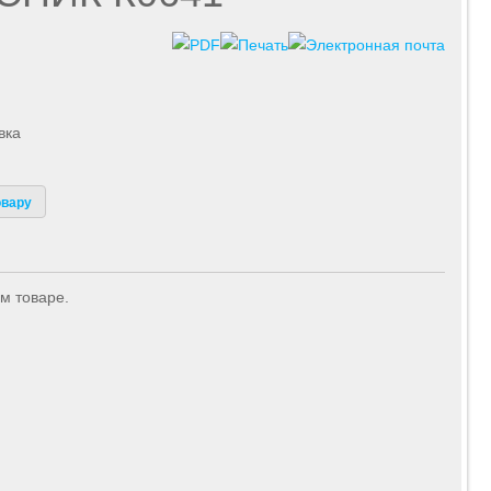
вка
овару
м товаре.