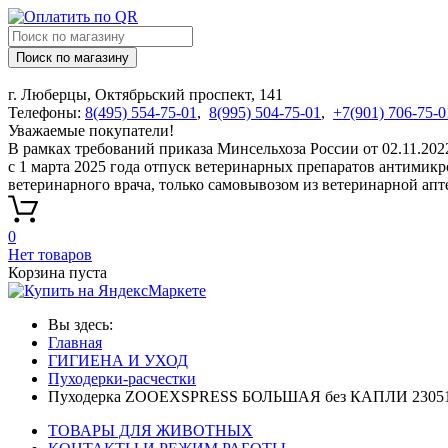
Поиск по магазину
г. Люберцы, Октябрьский проспект, 141
Телефоны:
8(495) 554-75-01
,
8(995) 504-75-01
,
+7(901) 706-75-0
Уважаемые покупатели!
В рамках требований приказа Минсельхоза России от 02.11.20
с 1 марта 2025 года отпуск ветеринарных препаратов антимик
ветеринарного врача, только самовывозом из ветеринарной апт
0
Нет товаров
Корзина пуста
Вы здесь:
Главная
ГИГИЕНА И УХОД
Пуходерки-расчестки
Пуходерка ZOOEXSPRESS БОЛЬШАЯ без КАПЛИ 2305
ТОВАРЫ ДЛЯ ЖИВОТНЫХ