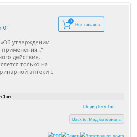
0
5-01
6 «Об утверждении
применения..."
ного действия,
ляется только на
еринарной аптеки с
л 1шт
Шприц 5мл 1шт
Back to: Мед.материалы