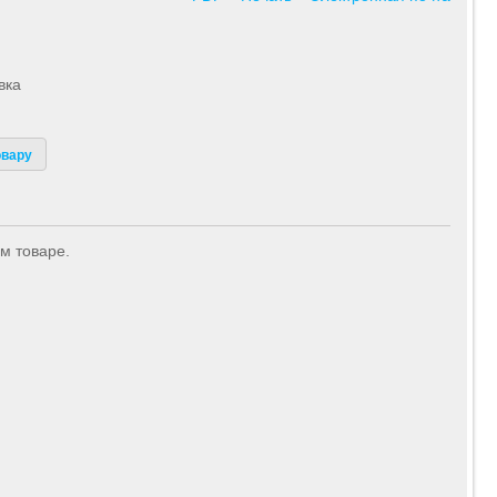
вка
овару
м товаре.